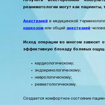
Получить всестороннюю консульт
реаниматологии могут как пациенты, т
Анестезией
в медицинской терминологи
наркозом
или общей
анестезией
челове
Исход операции во многом зависит 
эффективную блокаду болевых ощуще
кардиологическому;
эндокринологическому;
неврологическому;
ревматологическому.
Создается комфортное состояние пацие