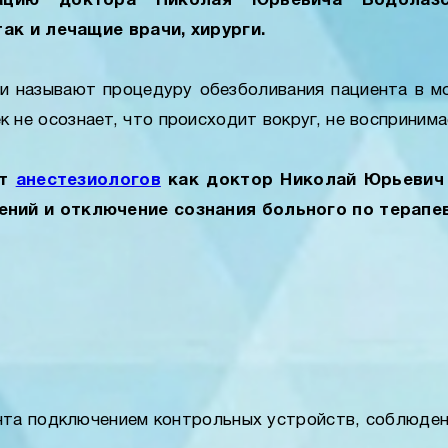
ацию доктора Николая Юрьевича Водолазс
ак и лечащие врачи, хирурги.
и называют процедуру обезболивания пациента в м
к не осознает, что происходит вокруг, не восприним
от
анестезиологов
как доктор Николай Юрьевич 
ний и отключение сознания больного по терапе
нта подключением контрольных устройств, соблюден