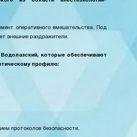
кого из области анестезиологии-
омент оперативного вмешательства. Под
ает внешние раздражители.
Водолазский, которые обеспечивают
втическому профилю:
ием протоколов безопасности.