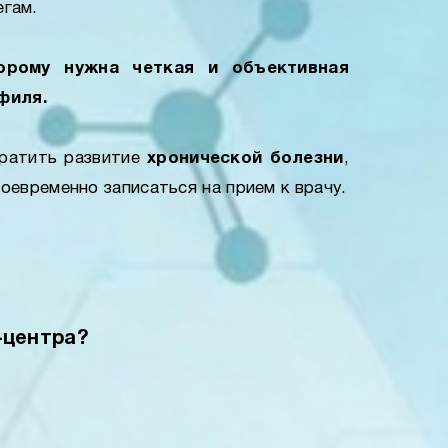
егам.
орому нужна четкая и объективная
филя.
вратить развитие
хронической болезни
,
евременно записаться на прием к врачу.
-центра?