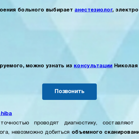
коения больного выбирает
анестезиолог
, электр
руемого, можно узнать из
консультации
Николая 
Позвонить
hiba
очностью проводят диагностику, составляют 
ога, невозможно добиться
объемного сканирован