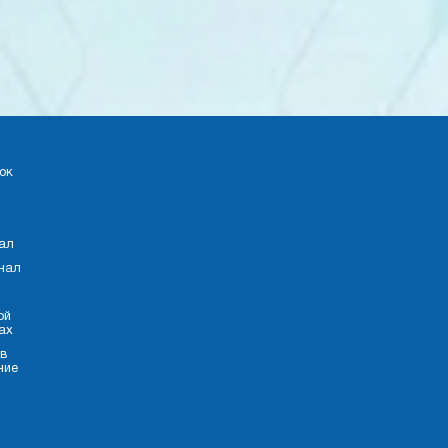
ок
×
Консультант
ал
Добрый день!
Подскажу по лечению боли.
нал
Чем могу помочь?
ой
Стоимость услуг
ах
 в
Записаться на прием
Задать вопрос
ние