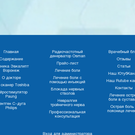
Главная
Радиочастотный
Врачебный бл
денерватор Osman
Содержание
Отзывы
Прайс-лист
иника Эвкалипт
Статьи
Воронеж
Лечение боли
Наш ЮтубКан
О докторе
Лечение боли с
Наш Rutube ка
помощью инъекций
 сканер Toshiba
Контакты
Блокада нервных
йростимулятор
стволов
Лечение остр
Paung
боли в сустав
Невралгия
ентген С-дуга
тройничного нерва
Острая боль
Philips
пояснице лече
Профессиональная
консультация
Вход для администратора