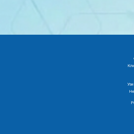
Кл
Узи
Не
Р